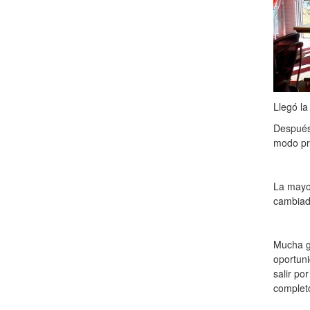
Llegó la
Después 
modo pr
La mayor
cambiad
Mucha g
oportun
salir p
complet