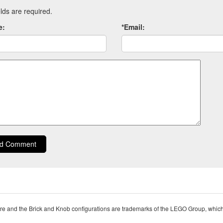
ields are required.
e:
*Email:
ent
d Comment
nd the Brick and Knob configurations are trademarks of the LEGO Group, which d