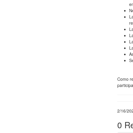
en
Ne
La
re
La
La
La
La
As
Se
Como rec
particip
2/16/20
0 R