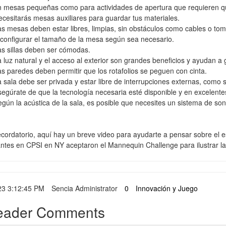
 mesas pequeñas como para actividades de apertura que requieren qu
cesitarás mesas auxiliares para guardar tus materiales.
s mesas deben estar libres, limpias, sin obstáculos como cables o toma
configurar el tamaño de la mesa según sea necesario.
s sillas deben ser cómodas.
 luz natural y el acceso al exterior son grandes beneficios y ayudan 
s paredes deben permitir que los rotafolios se peguen con cinta.
 sala debe ser privada y estar libre de interrupciones externas, como 
egúrate de que la tecnología necesaria esté disponible y en excelent
gún la acústica de la sala, es posible que necesites un sistema de son
ordatorio, aquí hay un breve video para ayudarte a pensar sobre el esp
antes en CPSI en NY aceptaron el Mannequin Challenge para ilustrar la 
23 3:12:45 PM
Sencia Administrator
0
Innovación y Juego
eader Comments