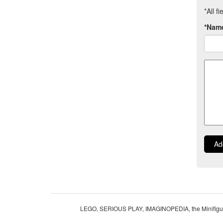
*All f
*Nam
Comm
Ad
LEGO, SERIOUS PLAY, IMAGINOPEDIA, the Minifigure a