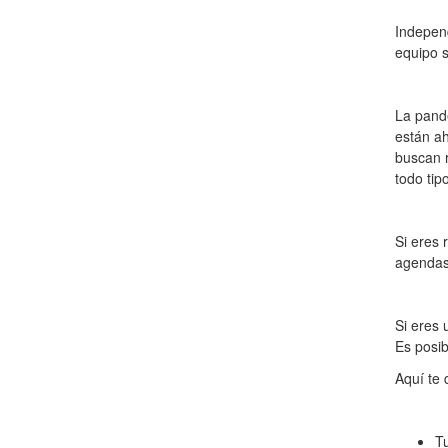
Independ
equipo 
La pande
están ah
buscan r
todo tip
Si eres 
agendas 
Si eres 
Es posib
Aquí te 
Tu