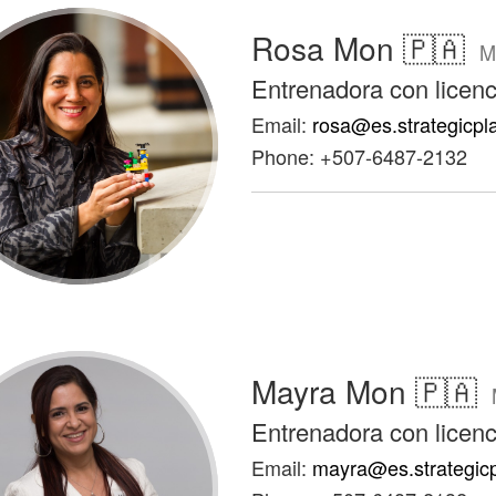
Rosa Mon 🇵🇦
M
Entrenadora con licenc
Email:
rosa@es.strategicpl
Phone: +507-6487-2132
Mayra Mon 🇵🇦
Entrenadora con licenc
Email:
mayra@es.strategic