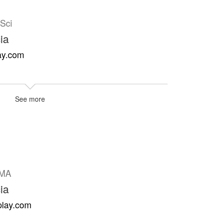
Sci
ia
ay.com
See more
MA
ia
play.com