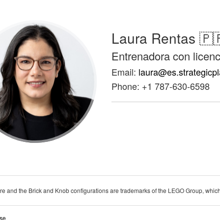
Laura Rentas 🇵
Entrenadora con licenc
Email:
laura@es.strategicp
Phone: +1 787-630-6598
nd the Brick and Knob configurations are trademarks of the LEGO Group, which d
Use