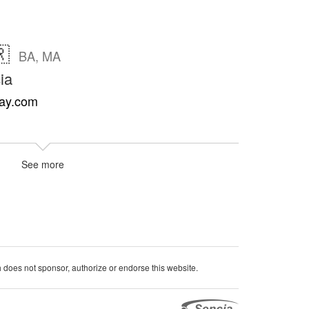

BA, MA
ia
lay.com
See more
oes not sponsor, authorize or endorse this website.