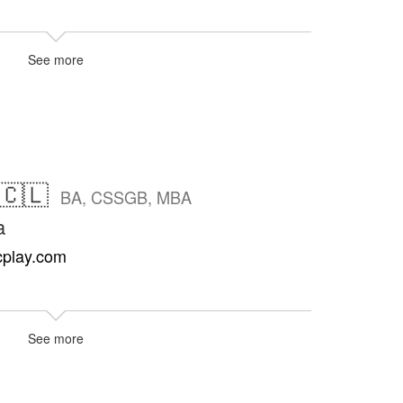
See more
 🇨🇱
BA, CSSGB, MBA
a
cplay.com
See more