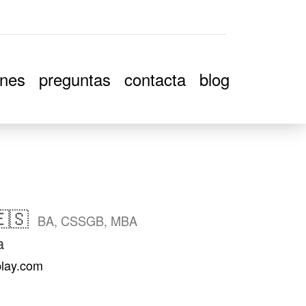
ones
preguntas
contacta
blog
🇸
BA, CSSGB, MBA
a
play.com