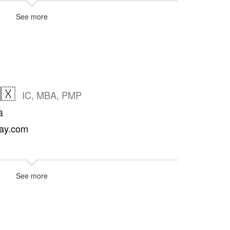
See more
🇽
IC, MBA, PMP
a
lay.com
See more