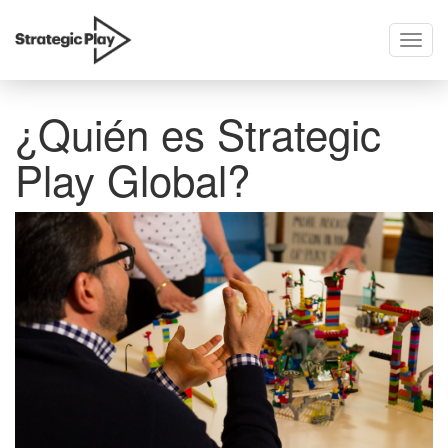
Toggl
skip
navig
to
content
¿Quién es Strategic
Play Global?